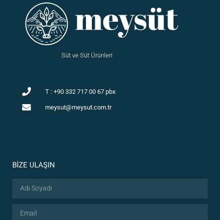
Süt ve Süt Ürünleri
T : +90 332 717 00 67 pbx
meysut@meysut.com.tr
BİZE ULAŞIN