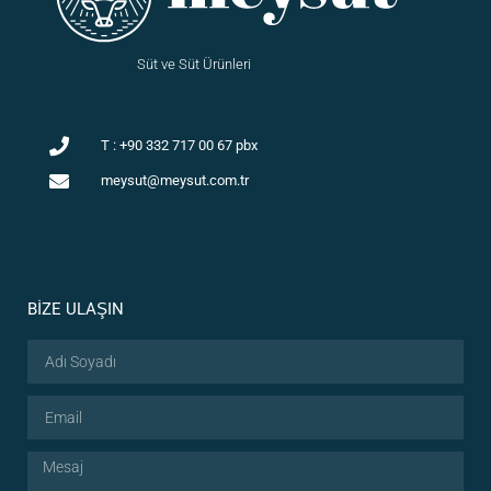
Süt ve Süt Ürünleri
T : +90 332 717 00 67 pbx
meysut@meysut.com.tr
BİZE ULAŞIN