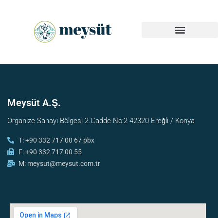
Endüstriyel Ürünler
Meysüt A.Ş.
Organize Sanayi Bölgesi 2.Cadde No:2 42320 Ereğli / Konya
T: +90 332 717 00 67 pbx
F: +90 332 717 00 55
M: meysut@meysut.com.tr