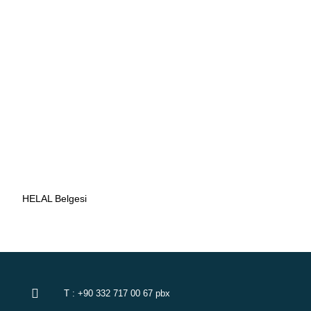
HELAL Belgesi
Süt ve Süt Ürünleri
T : +90 332 717 00 67 pbx