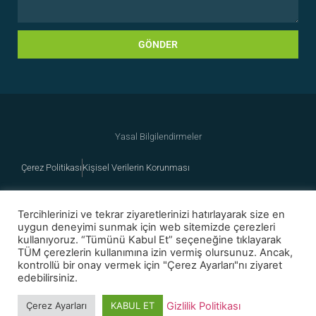
GÖNDER
Yasal Bilgilendirmeler
Çerez Politikası
Kişisel Verilerin Korunması
Tercihlerinizi ve tekrar ziyaretlerinizi hatırlayarak size en
uygun deneyimi sunmak için web sitemizde çerezleri
kullanıyoruz. “Tümünü Kabul Et” seçeneğine tıklayarak
TÜM çerezlerin kullanımına izin vermiş olursunuz. Ancak,
kontrollü bir onay vermek için "Çerez Ayarları"nı ziyaret
edebilirsiniz.
© All rights reserved / 2022
Gizlilik Politikası
Çerez Ayarları
KABUL ET