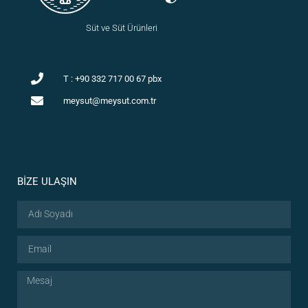
Süt ve Süt Ürünleri
T : +90 332 717 00 67 pbx
meysut@meysut.com.tr
BİZE ULAŞIN